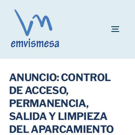
Skip
to
content
Togg
Navig
Convocatoria plazas personal EMVISMESA
ANUNCIO: CONTROL
Ayuda al alquiler
DE ACCESO,
PERMANENCIA,
Fianzas de inmuebles
SALIDA Y LIMPIEZA
Bonificaciones
DEL APARCAMIENTO