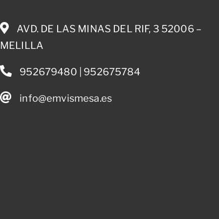
AVD. DE LAS MINAS DEL RIF, 3 52006 –
MELILLA
952679480 | 952675784
info@emvismesa.es