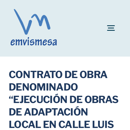
Skip
to
content
Togg
Navig
Convocatoria plazas personal EMVISMESA
CONTRATO DE OBRA
Ayuda al alquiler
DENOMINADO
“EJECUCIÓN DE OBRAS
Fianzas de inmuebles
DE ADAPTACIÓN
Bonificaciones
LOCAL EN CALLE LUIS