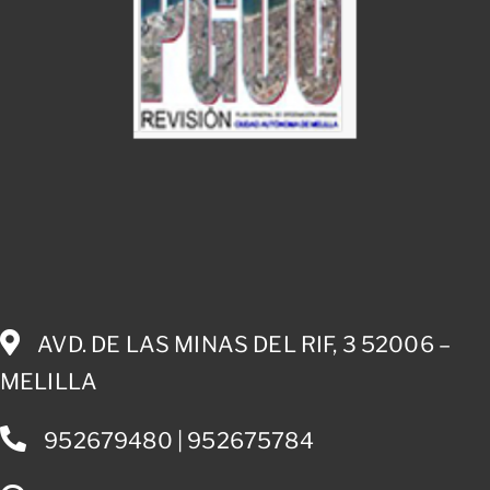
AVD. DE LAS MINAS DEL RIF, 3 52006 –
MELILLA
952679480 | 952675784