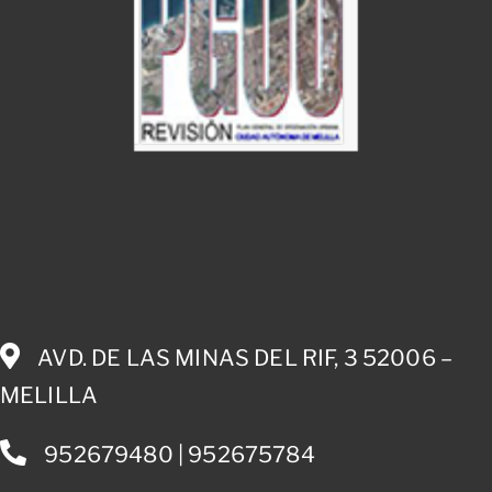
AVD. DE LAS MINAS DEL RIF, 3 52006 –
MELILLA
952679480 | 952675784