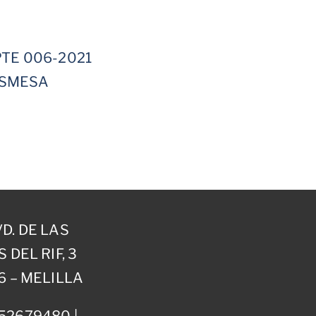
PTE 006-2021
VISMESA
D. DE LAS
 DEL RIF, 3
6 – MELILLA