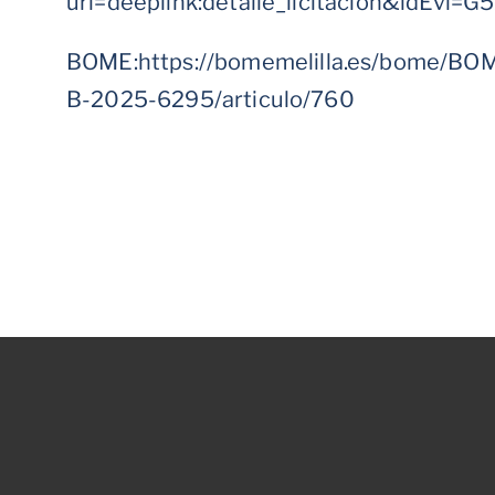
uri=deeplink:detalle_licitacion&idE
BOME:
https://bomemelilla.es/bome/BO
B-2025-6295/articulo/760