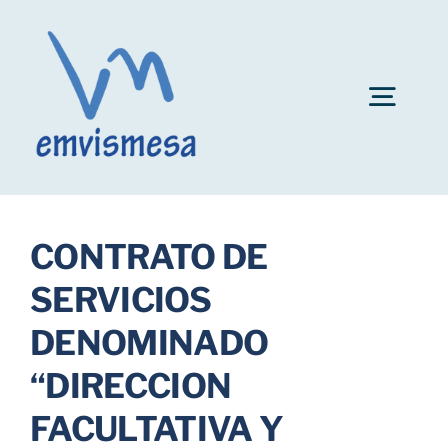
Skip
to
content
Togg
Navig
Convocatoria plazas personal EMVISMESA
CONTRATO DE
Ayuda al alquiler
SERVICIOS
DENOMINADO
Fianzas de inmuebles
“DIRECCION
Bonificaciones
FACULTATIVA Y