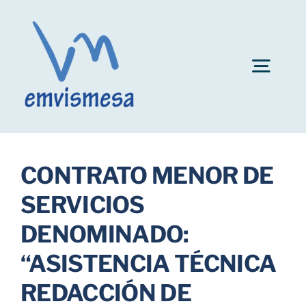
Skip
to
content
Togg
Navig
Convocatoria plazas personal EMVISMESA
CONTRATO MENOR DE
Ayuda al alquiler
SERVICIOS
DENOMINADO:
Fianzas de inmuebles
“ASISTENCIA TÉCNICA
Bonificaciones
REDACCIÓN DE