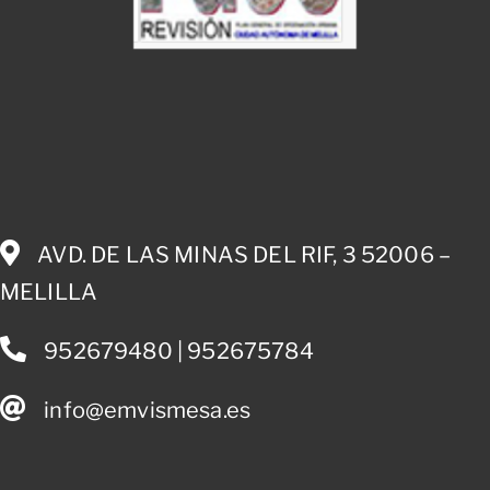
AVD. DE LAS MINAS DEL RIF, 3 52006 –
MELILLA
952679480 | 952675784
info@emvismesa.es