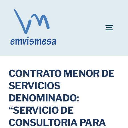
Skip
to
content
Togg
Navig
Convocatoria plazas personal EMVISMESA
CONTRATO MENOR DE
Ayuda al alquiler
SERVICIOS
DENOMINADO:
Fianzas de inmuebles
“SERVICIO DE
Bonificaciones
CONSULTORIA PARA