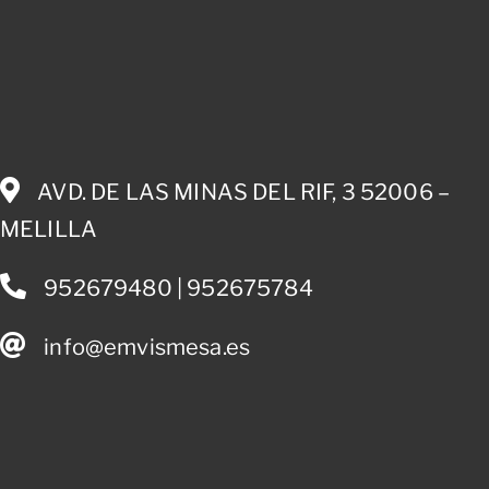
AVD. DE LAS MINAS DEL RIF, 3 52006 –
MELILLA
952679480 | 952675784
info@emvismesa.es