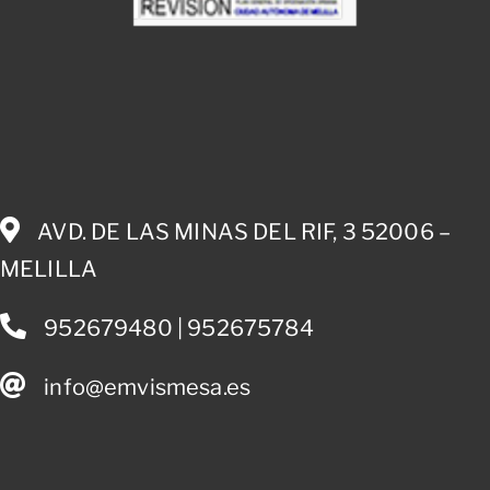
AVD. DE LAS MINAS DEL RIF, 3 52006 –
MELILLA
952679480 | 952675784
info@emvismesa.es