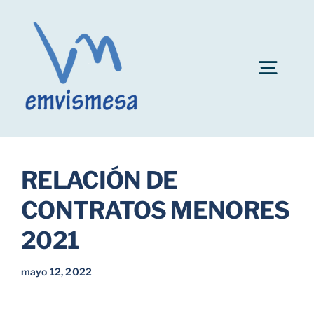
Skip
to
content
Togg
Navig
Convocatoria plazas personal EMVISMESA
RELACIÓN DE
Ayuda al alquiler
CONTRATOS MENORES
2021
Fianzas de inmuebles
mayo 12, 2022
Bonificaciones