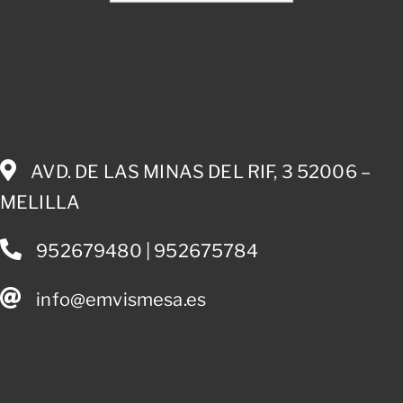
AVD. DE LAS MINAS DEL RIF, 3 52006 –
MELILLA
952679480 | 952675784
info@emvismesa.es