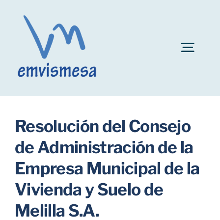
Skip
to
content
Togg
Navig
Convocatoria plazas personal EMVISMESA
Resolución del Consejo
Ayuda al alquiler
de Administración de la
Empresa Municipal de la
Fianzas de inmuebles
Vivienda y Suelo de
Bonificaciones
Melilla S.A.