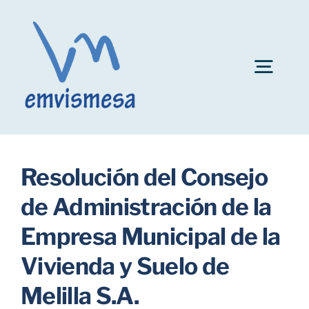
Skip
to
content
Togg
Navig
Convocatoria plazas personal EMVISMESA
Resolución del Consejo
Ayuda al alquiler
de Administración de la
Empresa Municipal de la
Fianzas de inmuebles
Vivienda y Suelo de
Bonificaciones
Melilla S.A.