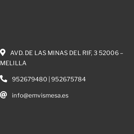
AVD. DE LAS MINAS DEL RIF, 3 52006 –
MELILLA
952679480 | 952675784
info@emvismesa.es