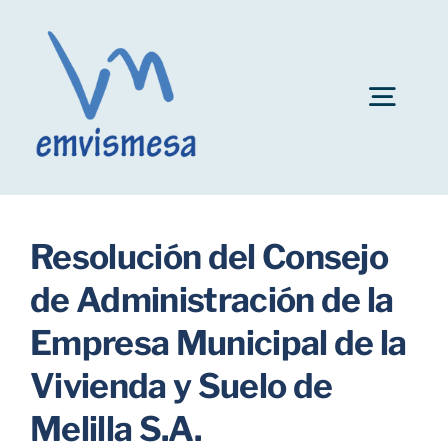
Skip
to
content
Togg
Navig
Convocatoria plazas personal EMVISMESA
Resolución del Consejo
Ayuda al alquiler
de Administración de la
Empresa Municipal de la
Fianzas de inmuebles
Vivienda y Suelo de
Bonificaciones
Melilla S.A.