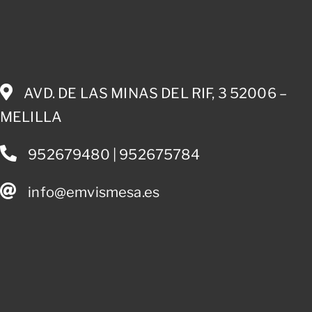
AVD. DE LAS MINAS DEL RIF, 3 52006 –
MELILLA
952679480 | 952675784
info@emvismesa.es