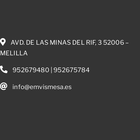
AVD. DE LAS MINAS DEL RIF, 3 52006 –
MELILLA
952679480 | 952675784
info@emvismesa.es