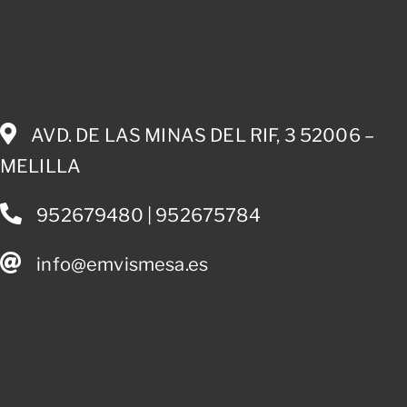
AVD. DE LAS MINAS DEL RIF, 3 52006 –
MELILLA
952679480 | 952675784
info@emvismesa.es