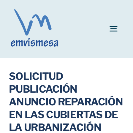
Skip
to
content
Togg
Navig
Convocatoria plazas personal EMVISMESA
SOLICITUD
Ayuda al alquiler
PUBLICACIÓN
ANUNCIO REPARACIÓN
Fianzas de inmuebles
EN LAS CUBIERTAS DE
Bonificaciones
LA URBANIZACIÓN