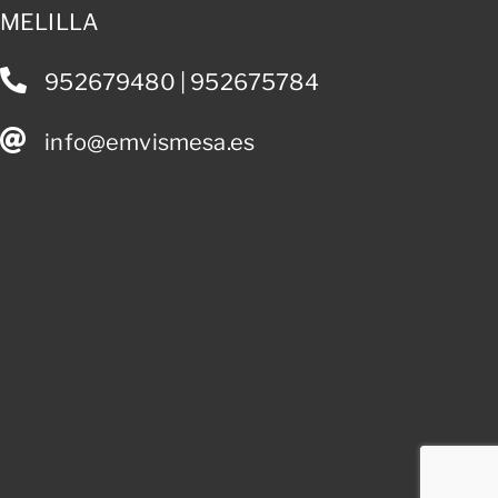
MELILLA
952679480 | 952675784
info@emvismesa.es